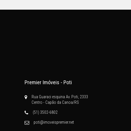
Premier Imóveis - Poti
Rua Guaraci esquina Av. Poti, 2333
Centro - Capão da Canoa/RS
(51) 3502-6802
poti@imoveispremier.net