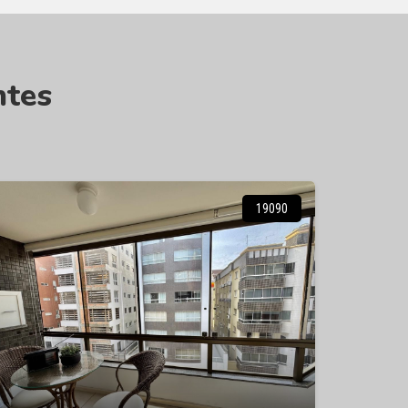
ntes
19090