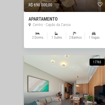
R$ 690.000,00
APARTAMENTO
Centro - Capão da Canoa
2 Dorms.
1 Suítes
2 Banhos
1 Vagas
17765