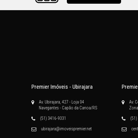
Premier Imóveis - Ubirajara
Premier
Av. Ubirajara, 427 - Loja 04
Av. C
Navegantes - Capão da Canoa/RS
Zona
(51) 3416-9331
(51)
ubirajara@imoveispremier.net
cen